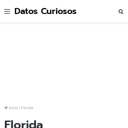
Datos Curiosos
Menú
B
p
Inicio
/
Florida
Florida