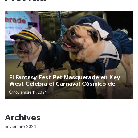
El Fantasy Fest Pet Masquerade en Key
West Celebra el Carnaval Cósmico de
Neón con Mascotas Disfrazadas
noviembre 11, 2024
Archives
noviembre 2024