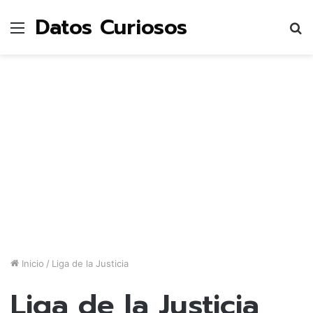
Datos Curiosos
Menú
B
p
Inicio
/
Liga de la Justicia
Liga de la Justicia