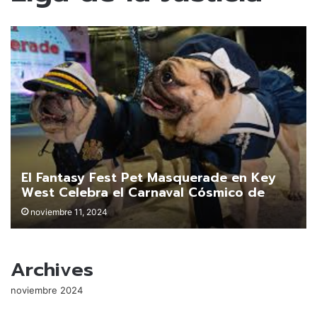
El Fantasy Fest Pet Masquerade en Key
West Celebra el Carnaval Cósmico de
Neón con Mascotas Disfrazadas
noviembre 11, 2024
Archives
noviembre 2024