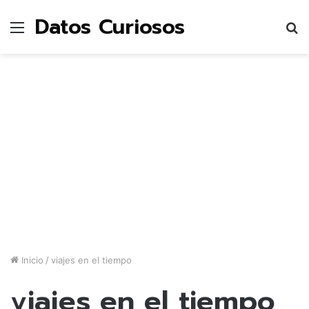
Datos Curiosos
Menú
B
p
Inicio
/
viajes en el tiempo
viajes en el tiempo