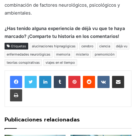
combinación de factores neurológicos, psicológicos y
ambientales.
¿Has tenido alguna experiencia de déjà vu que te haya
marcado? ¡Comparte tu historia en los comentarios!
Etiquetas
alucinaciones hipnagógicas
cerebro
ciencia
déjà vu
enfermedades neurológicas
memoria
misterio
premonición
teorías conspirativas
viajes en el tiempo
LinkedIn
Tumblr
Pinterest
Reddit
VKontakte
Compartir por corr
Imprimir
Publicaciones relacionadas